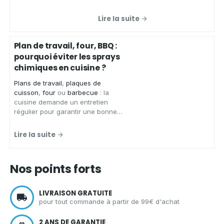
Concept
, spécialiste des produits
zéro déchet, vous présente ses
Lire la suite
chiffons microfibres de qualité
,
conçus pour
essuyer
,
faire briller
et
nettoyer
de
nombreuses
Plan de travail, four, BBQ :
surfaces
sans laisser de traces.
pourquoi éviter les sprays
chimiques en cuisine ?
Plans de travail
,
plaques de
cuisson
,
four
ou
barbecue
: la
cuisine demande un entretien
régulier pour garantir une bonne
hygiène.
Aqua Clean Concept
,
spécialiste des solutions
Lire la suite
d'entretien écologiques et zéro
déchet, vous présente les
avantages d'un spray nettoyant
Nos points forts
écologique
pour
nettoyer votre
cuisine
en toute sérénité.
LIVRAISON GRATUITE
pour tout commande à partir de 99€ d'achat
2 ANS DE GARANTIE