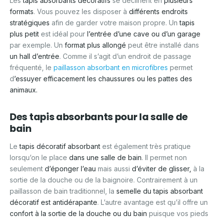
Les
tapis absorbants décoratifs
se déclinent en
plusieurs
formats
. Vous pouvez les disposer à
différents endroits
stratégiques
afin de garder votre maison propre. Un
tapis
plus petit
est idéal pour
l’entrée d’une cave ou d’un garage
par exemple. Un
format plus allongé
peut être installé dans
un hall d’entrée
. Comme il s’agit d’un endroit de passage
fréquenté, le
paillasson absorbant en microfibres
permet
d
’essuyer efficacement les chaussures ou les pattes des
animaux.
Des tapis absorbants pour la salle de
bain
Le
tapis décoratif absorbant
est également très pratique
lorsqu’on le place
dans une salle de bain
. Il permet non
seulement
d’éponger l’eau
mais aussi
d’éviter de glisser,
à la
sortie de la douche ou de la baignoire. Contrairement à un
paillasson de bain traditionnel, la
semelle du tapis absorbant
décoratif est antidérapante
. L’autre avantage est qu’il offre un
confort à la sortie de la douche ou du bain
puisque vos pieds