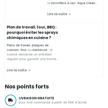
la
microfibre à sec
.
Aqua Clean
Concept
, spécialiste des produits
zéro déchet, vous présente ses
Lire la suite
chiffons microfibres de qualité
,
conçus pour
essuyer
,
faire briller
et
nettoyer
de
nombreuses
Plan de travail, four, BBQ :
surfaces
sans laisser de traces.
pourquoi éviter les sprays
chimiques en cuisine ?
Plans de travail
,
plaques de
cuisson
,
four
ou
barbecue
: la
cuisine demande un entretien
régulier pour garantir une bonne
hygiène.
Aqua Clean Concept
,
spécialiste des solutions
Lire la suite
d'entretien écologiques et zéro
déchet, vous présente les
avantages d'un spray nettoyant
Nos points forts
écologique
pour
nettoyer votre
cuisine
en toute sérénité.
LIVRAISON GRATUITE
pour tout commande à partir de 99€ d'achat