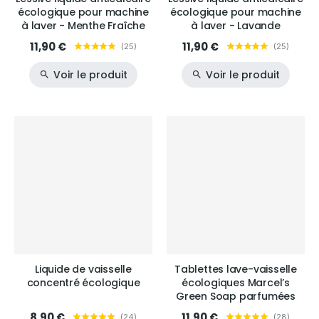
écologique pour machine
écologique pour machine
à laver - Menthe Fraîche
à laver - Lavande
11,90 €
11,90 €
(
25
)
(
25
)
Voir le produit
Voir le produit
Liquide de vaisselle
Tablettes lave-vaisselle
concentré écologique
écologiques Marcel’s
Green Soap parfumées
8,90 €
11,90 €
(
24
)
(
28
)