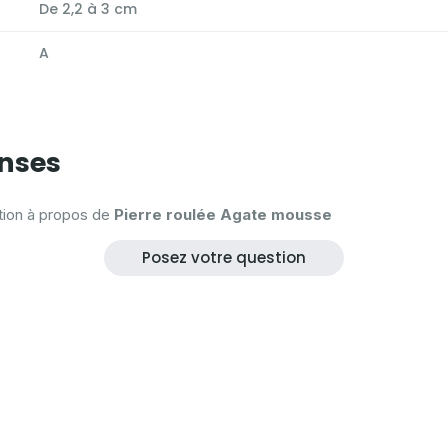
De 2,2 à 3 cm
A
onses
tion à propos de
Pierre roulée Agate mousse
Posez votre question