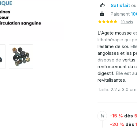
Satisfait
ou
Paiement
10
10 avis
L'Agate mousse
es
lithothérapie qui 
l’estime de soi
. El
angoisses et les p
dispose de
vertus
renforcement du c
digestif
. Elle est 
revitalisantes
.
Taille: 2.2 à 3.0 cm
-15 %
dès
5
-20 %
dès