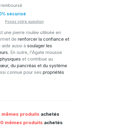
 remboursé
0% sécurisé
Posez votre question
t une pierre roulée utilisée en
permet de
renforcer la confiance et
le aide aussi à
soulager les
eurs
. En outre, l'Agate mousse
 physiques
et contribue au
œur, du pancréas et du système
aussi connue pour ses
propriétés
 mêmes produits
achetés
10 mêmes produits
achetés