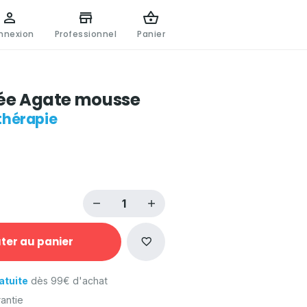
nnexion
Professionnel
Panier
lée Agate mousse
othérapie
ter au panier
atuite
dès 99€ d'achat
antie