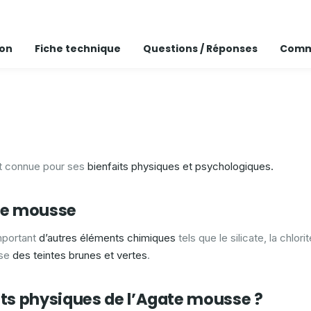
ion
Fiche technique
Questions / Réponses
Comm
t connue pour ses
bienfaits physiques et psychologiques.
ate mousse
mportant
d’autres éléments chimiques
tels que le silicate, la chlo
sse
des teintes brunes et vertes
.
aits physiques de l’Agate mousse ?