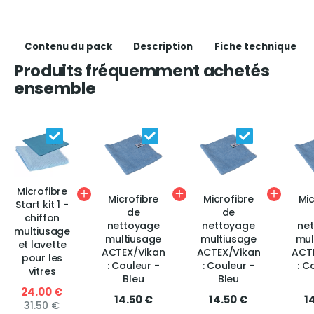
Contenu du pack
Description
Fiche technique
Produits fréquemment achetés
ensemble
Microfibre
Microfibre
Microfibre
Mic
Start kit 1 -
de
de
chiffon
nettoyage
nettoyage
ne
multiusage
multiusage
multiusage
mul
et lavette
ACTEX/Vikan
ACTEX/Vikan
ACT
pour les
: Couleur -
: Couleur -
: C
vitres
Bleu
Bleu
24.00 €
14.50 €
14.50 €
1
31.50 €