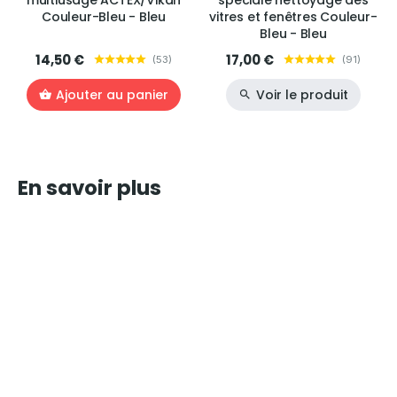
multiusage ACTEX/Vikan
spéciale nettoyage des
Couleur-Bleu - Bleu
vitres et fenêtres Couleur-
Bleu - Bleu
14,50 €
17,00 €
(
53
)
(
91
)
Ajouter au panier
Voir le produit
En savoir plus