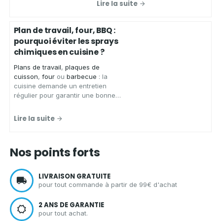
Lire la suite
chiffons microfibres de qualité
,
conçus pour
essuyer
,
faire briller
et
nettoyer
de
nombreuses
Plan de travail, four, BBQ :
surfaces
sans laisser de traces.
pourquoi éviter les sprays
chimiques en cuisine ?
Plans de travail
,
plaques de
cuisson
,
four
ou
barbecue
: la
cuisine demande un entretien
régulier pour garantir une bonne
hygiène.
Aqua Clean Concept
,
spécialiste des solutions
Lire la suite
d'entretien écologiques et zéro
déchet, vous présente les
avantages d'un spray nettoyant
Nos points forts
écologique
pour
nettoyer votre
cuisine
en toute sérénité.
LIVRAISON GRATUITE
pour tout commande à partir de 99€ d'achat
2 ANS DE GARANTIE
pour tout achat.