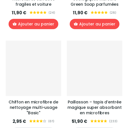
fragiles et voiture
Green Soap parfumées
11,90 €
11,90 €
(
24
)
(
28
)
Ajouter au panier
Ajouter au panier
Chiffon en microfibre de
Paillasson – tapis d’entrée
nettoyage multi-usage
magique super absorbant
"Basic"
en microfibres
2,95 €
51,90 €
(
61
)
(
233
)