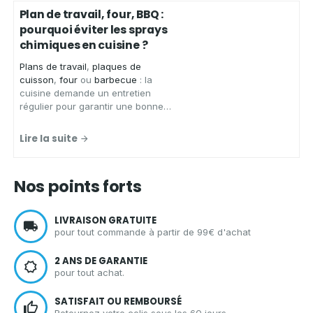
et
nettoyer
de
nombreuses
Plan de travail, four, BBQ :
surfaces
sans laisser de traces.
pourquoi éviter les sprays
chimiques en cuisine ?
Plans de travail
,
plaques de
cuisson
,
four
ou
barbecue
: la
cuisine demande un entretien
régulier pour garantir une bonne
hygiène.
Aqua Clean Concept
,
spécialiste des solutions
Lire la suite
d'entretien écologiques et zéro
déchet, vous présente les
avantages d'un spray nettoyant
Nos points forts
écologique
pour
nettoyer votre
cuisine
en toute sérénité.
LIVRAISON GRATUITE
pour tout commande à partir de 99€ d'achat
2 ANS DE GARANTIE
pour tout achat.
SATISFAIT OU REMBOURSÉ
Retournez votre colis sous les 60 jours