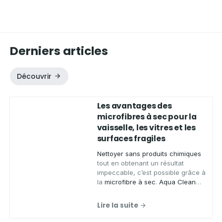
Derniers articles
Découvrir
Les avantages des
microfibres à sec pour la
vaisselle, les vitres et les
surfaces fragiles
Nettoyer sans produits chimiques
tout en obtenant un résultat
impeccable, c’est possible grâce à
la
microfibre à sec
.
Aqua Clean
Concept
, spécialiste des produits
zéro déchet, vous présente ses
Lire la suite
chiffons microfibres de qualité
,
conçus pour
essuyer
,
faire briller