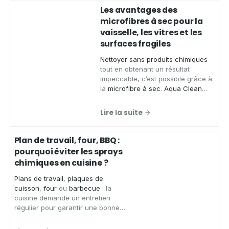
Les avantages des
microfibres à sec pour la
vaisselle, les vitres et les
surfaces fragiles
Nettoyer sans produits chimiques
tout en obtenant un résultat
impeccable, c’est possible grâce à
la
microfibre à sec
.
Aqua Clean
Concept
, spécialiste des produits
zéro déchet, vous présente ses
Lire la suite
chiffons microfibres de qualité
,
conçus pour
essuyer
,
faire briller
et
nettoyer
de
nombreuses
Plan de travail, four, BBQ :
surfaces
sans laisser de traces.
pourquoi éviter les sprays
chimiques en cuisine ?
Plans de travail
,
plaques de
cuisson
,
four
ou
barbecue
: la
cuisine demande un entretien
régulier pour garantir une bonne
hygiène.
Aqua Clean Concept
,
spécialiste des solutions