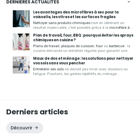
DERNIÈRES ACTUALITÉS
Les avantages des microfibres à sec pour la
vaisselle, les vitres et les surfaces fragiles
Nettoyer sans produits chimiques
tout en obtenant un
résultat impeccable, c’est possible grâce à la
microfibre à
sec
.
Aqua Clean Concept
, spécialiste des produits zéro
Plan de travail, four, BBQ : pourquoi éviter les sprays
déchet, vous présente ses
chiffons microfibres de qualité
,
chimiques en cuisine ?
conçus pour
essuyer
,
faire briller
et
nettoyer
de
nombreuses
Plans de travail
,
plaques de cuisson
,
four
ou
barbecue
: la
surfaces
sans laisser de traces.
cuisine demande un entretien régulier pour garantir une
bonne hygiène.
Aqua Clean Concept
, spécialiste des
Maux de dos et ménage : les solutions pour nettoyer
solutions d'entretien écologiques et zéro déchet, vous
vos sols sans vous pencher
présente les
avantages d'un spray nettoyant écologique
Entretenir ses sols
ne devrait pas rimer avec douleurs ou
pour
nettoyer votre cuisine
en toute sérénité.
fatigue. Pourtant, les gestes répétitifs du ménage
sollicitent souvent fortement le dos
. Pour rendre cette
tâche plus simple et plus confortable,
Aqua Clean Concept
vous propose des
solutions ergonomiques et durables
,
comme le
mop avec seau essoreur
, idéales pour nettoyer
efficacement sans avoir à vous pencher.
Derniers articles
Découvrir