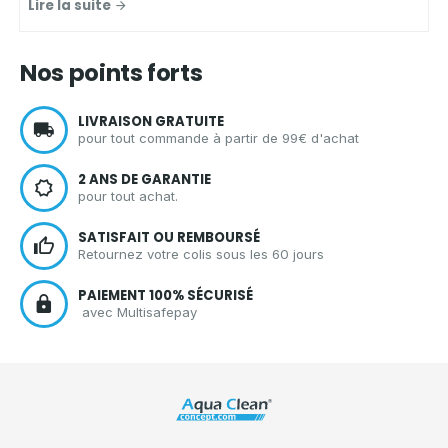
Lire la suite
d'entretien écologiques et zéro
déchet, vous présente les
avantages d'un spray nettoyant
Nos points forts
écologique
pour
nettoyer votre
cuisine
en toute sérénité.
LIVRAISON GRATUITE
pour tout commande à partir de 99€ d'achat
2 ANS DE GARANTIE
pour tout achat.
SATISFAIT OU REMBOURSÉ
Retournez votre colis sous les 60 jours
PAIEMENT 100% SÉCURISÉ
avec Multisafepay