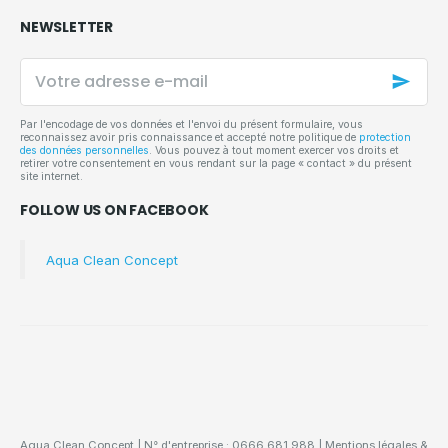
NEWSLETTER
Votre
adresse
e-
mail
Par l'encodage de vos données et l'envoi du présent formulaire, vous
reconnaissez avoir pris connaissance et accepté notre politique de
protection
des données personnelles
. Vous pouvez à tout moment exercer vos droits et
retirer votre consentement en vous rendant sur la page « contact » du présent
site internet.
FOLLOW US ON FACEBOOK
Aqua Clean Concept
Aqua Clean Concept | N° d'entreprise : 0666.681.988 |
Mentions légales &