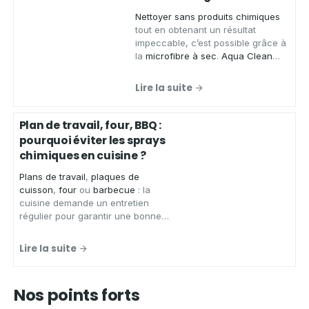
Nettoyer sans produits chimiques
tout en obtenant un résultat
impeccable, c’est possible grâce à
la
microfibre à sec
.
Aqua Clean
Concept
, spécialiste des produits
zéro déchet, vous présente ses
Lire la suite
chiffons microfibres de qualité
,
conçus pour
essuyer
,
faire briller
et
nettoyer
de
nombreuses
Plan de travail, four, BBQ :
surfaces
sans laisser de traces.
pourquoi éviter les sprays
chimiques en cuisine ?
Plans de travail
,
plaques de
cuisson
,
four
ou
barbecue
: la
cuisine demande un entretien
régulier pour garantir une bonne
hygiène.
Aqua Clean Concept
,
spécialiste des solutions
Lire la suite
d'entretien écologiques et zéro
déchet, vous présente les
avantages d'un spray nettoyant
Nos points forts
écologique
pour
nettoyer votre
cuisine
en toute sérénité.