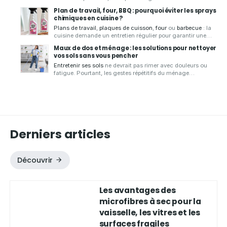
sec
.
Aqua Clean Concept
, spécialiste des produits zéro
Plan de travail, four, BBQ : pourquoi éviter les sprays
déchet, vous présente ses
chiffons microfibres de qualité
,
chimiques en cuisine ?
conçus pour
essuyer
,
faire briller
et
nettoyer
de
nombreuses
Plans de travail
,
plaques de cuisson
,
four
ou
barbecue
: la
surfaces
sans laisser de traces.
cuisine demande un entretien régulier pour garantir une
bonne hygiène.
Aqua Clean Concept
, spécialiste des
Maux de dos et ménage : les solutions pour nettoyer
solutions d'entretien écologiques et zéro déchet, vous
vos sols sans vous pencher
présente les
avantages d'un spray nettoyant écologique
Entretenir ses sols
ne devrait pas rimer avec douleurs ou
pour
nettoyer votre cuisine
en toute sérénité.
fatigue. Pourtant, les gestes répétitifs du ménage
sollicitent souvent fortement le dos
. Pour rendre cette
tâche plus simple et plus confortable,
Aqua Clean Concept
vous propose des
solutions ergonomiques et durables
,
comme le
mop avec seau essoreur
, idéales pour nettoyer
efficacement sans avoir à vous pencher.
Derniers articles
Découvrir
Les avantages des
microfibres à sec pour la
vaisselle, les vitres et les
surfaces fragiles