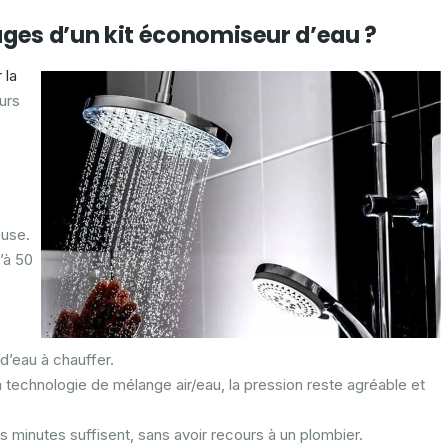
ages d’un kit économiseur d’eau ?
 la
urs
euse.
’à 50
’eau à chauffer.
a technologie de mélange air/eau, la pression reste agréable et
s minutes suffisent, sans avoir recours à un plombier.