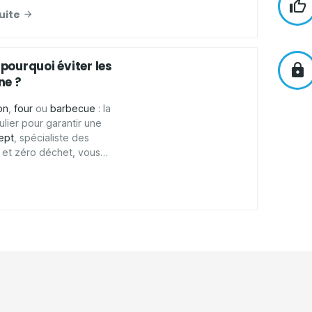
sans laisser de traces.
suite
 pourquoi éviter les
ne ?
on
,
four
ou
barbecue
: la
lier pour garantir une
ept
, spécialiste des
s et zéro déchet, vous
y nettoyant écologique
te sérénité.