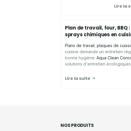
surfaces
Lire la 
Plan de travail, four, BBQ :
sprays chimiques en cuisi
Plans de travail
,
plaques de cuiss
cuisine demande un entretien régu
bonne hygiène.
Aqua Clean Conc
solutions d'entretien écologique
présente les
avantages d'un spra
pour
nettoyer votre cuisine
en tou
Lire la suite
NOS PRODUITS