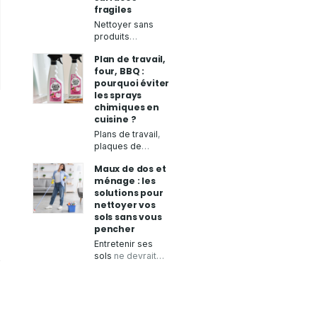
fragiles
Nettoyer sans
produits
chimiques
tout en
Plan de travail,
obtenant un
four, BBQ :
résultat
pourquoi éviter
impeccable, c’est
les sprays
possible grâce à
chimiques en
la
microfibre à
cuisine ?
sec
.
Aqua Clean
Concept
,
Plans de travail
,
spécialiste des
plaques de
produits zéro
cuisson
,
four
ou
Maux de dos et
déchet, vous
barbecue
: la
ménage : les
présente ses
cuisine demande
solutions pour
chiffons
un entretien
nettoyer vos
microfibres de
régulier pour
sols sans vous
qualité
, conçus
garantir une
pencher
pour
essuyer
,
bonne hygiène.
faire briller
et
Aqua Clean
Entretenir ses
nettoyer
de
Concept
,
sols
ne devrait
nombreuses
spécialiste des
pas rimer avec
surfaces
sans
solutions
douleurs ou
laisser de traces.
d'entretien
fatigue. Pourtant,
écologiques et
les gestes
zéro déchet,
répétitifs du