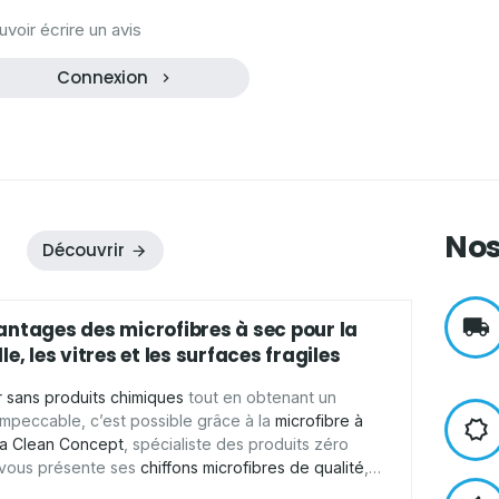
oir écrire un avis
Connexion
Nos
Découvrir
antages des microfibres à sec pour la
le, les vitres et les surfaces fragiles
 sans produits chimiques
tout en obtenant un
 impeccable, c’est possible grâce à la
microfibre à
a Clean Concept
, spécialiste des produits zéro
 vous présente ses
chiffons microfibres de qualité
,
pour
essuyer
,
faire briller
et
nettoyer
de
nombreuses