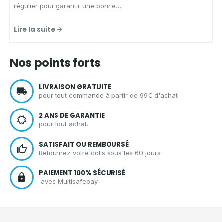
régulier pour garantir une bonne
hygiène.
Aqua Clean Concept
,
spécialiste des solutions
Lire la suite
d'entretien écologiques et zéro
déchet, vous présente les
avantages d'un spray nettoyant
Nos points forts
écologique
pour
nettoyer votre
cuisine
en toute sérénité.
LIVRAISON GRATUITE
pour tout commande à partir de 99€ d'achat
2 ANS DE GARANTIE
pour tout achat.
SATISFAIT OU REMBOURSÉ
Retournez votre colis sous les 60 jours
PAIEMENT 100% SÉCURISÉ
avec Multisafepay