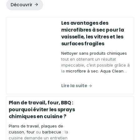
Découvrir
Les avantages des
microfibres à sec pour la
vaisselle, les vitres et les
surfaces fragiles
Nettoyer sans produits chimiques
tout en obtenant un résultat
impeccable, c’est possible grâce à
la
microfibre à sec
.
Aqua Clean
Concept
, spécialiste des produits
zéro déchet, vous présente ses
Lire la suite
chiffons microfibres de qualité
,
conçus pour
essuyer
,
faire briller
et
nettoyer
de
nombreuses
Plan de travail, four, BBQ :
surfaces
sans laisser de traces.
pourquoi éviter les sprays
chimiques en cuisine ?
Plans de travail
,
plaques de
cuisson
,
four
ou
barbecue
: la
cuisine demande un entretien