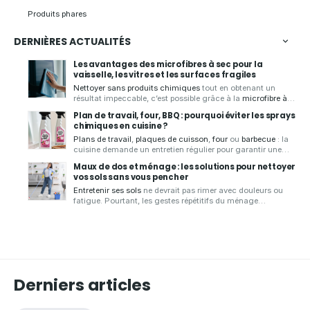
Produits phares
DERNIÈRES ACTUALITÉS
Les avantages des microfibres à sec pour la
vaisselle, les vitres et les surfaces fragiles
Nettoyer sans produits chimiques
tout en obtenant un
résultat impeccable, c’est possible grâce à la
microfibre à
sec
.
Aqua Clean Concept
, spécialiste des produits zéro
Plan de travail, four, BBQ : pourquoi éviter les sprays
déchet, vous présente ses
chiffons microfibres de qualité
,
chimiques en cuisine ?
conçus pour
essuyer
,
faire briller
et
nettoyer
de
nombreuses
Plans de travail
,
plaques de cuisson
,
four
ou
barbecue
: la
surfaces
sans laisser de traces.
cuisine demande un entretien régulier pour garantir une
bonne hygiène.
Aqua Clean Concept
, spécialiste des
Maux de dos et ménage : les solutions pour nettoyer
solutions d'entretien écologiques et zéro déchet, vous
vos sols sans vous pencher
présente les
avantages d'un spray nettoyant écologique
Entretenir ses sols
ne devrait pas rimer avec douleurs ou
pour
nettoyer votre cuisine
en toute sérénité.
fatigue. Pourtant, les gestes répétitifs du ménage
sollicitent souvent fortement le dos
. Pour rendre cette
tâche plus simple et plus confortable,
Aqua Clean Concept
vous propose des
solutions ergonomiques et durables
,
comme le
mop avec seau essoreur
, idéales pour nettoyer
efficacement sans avoir à vous pencher.
Derniers articles