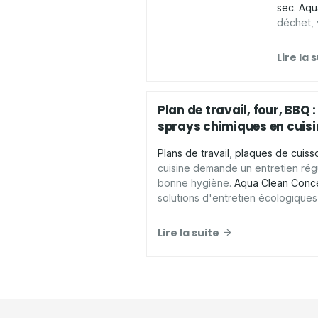
sec
.
Aqu
déchet,
conçus 
surfaces
Lire la 
Plan de travail, four, BBQ :
sprays chimiques en cuisi
Plans de travail
,
plaques de cuiss
cuisine demande un entretien régu
bonne hygiène.
Aqua Clean Conc
solutions d'entretien écologique
présente les
avantages d'un spra
pour
nettoyer votre cuisine
en tou
Lire la suite