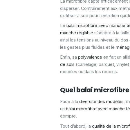
La microfibre capte efficacement 
disperser. Contrairement aux métho
s’utiliser à sec pour l’entretien quo
Le
balai microfibre avec manche t
manche réglable
s’adapte à la taill
ainsi les tensions au niveau du do
les gestes plus fluides et le
ménage
Enfin, sa
polyvalence
en fait un all
de sols
(carrelage, parquet, vinyle)
meubles ou dans les recoins.
Quel balai microfibre
Face à la
diversité des modèles
, i
un
balai microfibre avec manche t
compte.
Tout d’abord, la
qualité de la microf