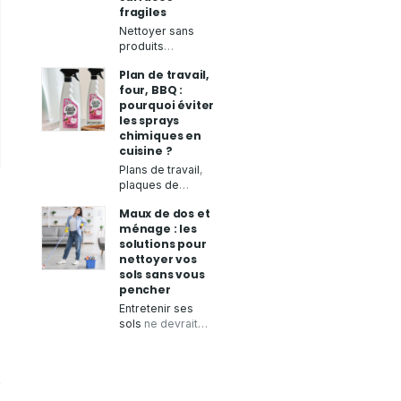
fragiles
Nettoyer sans
produits
chimiques
tout en
Plan de travail,
obtenant un
four, BBQ :
résultat
pourquoi éviter
impeccable, c’est
les sprays
possible grâce à
chimiques en
la
microfibre à
cuisine ?
sec
.
Aqua Clean
Concept
,
Plans de travail
,
spécialiste des
plaques de
produits zéro
cuisson
,
four
ou
Maux de dos et
déchet, vous
barbecue
: la
ménage : les
présente ses
cuisine demande
solutions pour
chiffons
un entretien
nettoyer vos
microfibres de
régulier pour
sols sans vous
qualité
, conçus
garantir une
pencher
pour
essuyer
,
bonne hygiène.
faire briller
et
Aqua Clean
Entretenir ses
nettoyer
de
Concept
,
sols
ne devrait
nombreuses
spécialiste des
pas rimer avec
surfaces
sans
solutions
douleurs ou
laisser de traces.
d'entretien
fatigue. Pourtant,
écologiques et
les gestes
zéro déchet,
répétitifs du