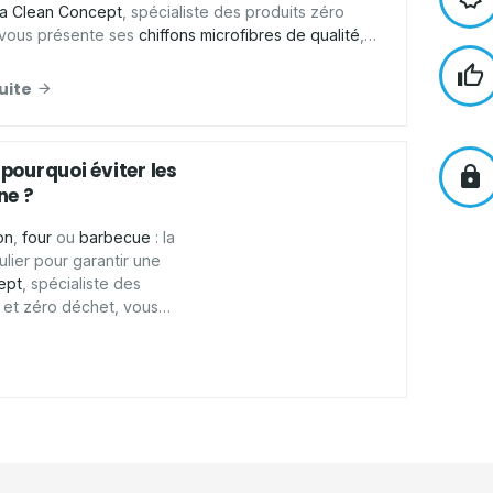
a Clean Concept
, spécialiste des produits zéro
 vous présente ses
chiffons microfibres de qualité
,
pour
essuyer
,
faire briller
et
nettoyer
de
nombreuses
sans laisser de traces.
suite
 pourquoi éviter les
ne ?
on
,
four
ou
barbecue
: la
lier pour garantir une
ept
, spécialiste des
s et zéro déchet, vous
y nettoyant écologique
te sérénité.