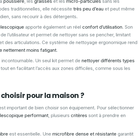
la
poussière
, les
graisses
et les
micro-particules
sans les
des traditionnelles, elle nécessite
très peu d’eau
et peut même
tidien, sans recourir à des détergents.
élescopique
apporte également un réel
confort d’utilisation
. Son
e de l’utilisateur et permet de nettoyer sans se pencher, limitant
s et des articulations. Ce système de nettoyage ergonomique rend
 nettement moins fatigant
.
ié incontournable. Un seul kit permet de
nettoyer différents types
 tout en facilitant l’accès aux zones difficiles, comme sous les
 choisir pour la maison ?
l est important de bien choisir son équipement. Pour sélectionner
élescopique
performant
, plusieurs
critères
sont à prendre en
ibre
est essentielle. Une
microfibre dense et résistante
garantit