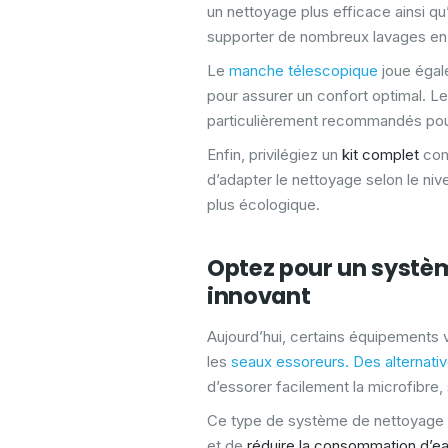
un nettoyage plus efficace ainsi qu
supporter de nombreux lavages en
Le
manche télescopique
joue égale
pour assurer un confort optimal. L
particulièrement recommandés pour
Enfin, privilégiez un
kit complet
com
d’adapter le nettoyage selon le niv
plus écologique.
Optez pour un systè
innovant
Aujourd’hui, certains équipements 
les
seaux essoreurs. Des alternati
d’essorer facilement la microfibre, 
Ce type de système de nettoyage
et de
réduire la consommation d’e