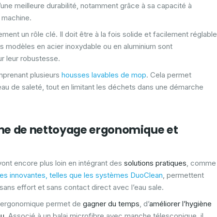
’une meilleure durabilité, notamment grâce à sa capacité à
 machine.
ment un rôle clé. Il doit être à la fois solide et facilement réglable
es modèles en acier inoxydable ou en aluminium sont
 leur robustesse.
prenant plusieurs
housses lavables de mop
. Cela permet
eau de saleté, tout en limitant les déchets dans une démarche
me de nettoyage ergonomique et
vont encore plus loin en intégrant des
solutions pratiques
, comme
ves innovantes, telles que les systèmes DuoClean
, permettent
sans effort et sans contact direct avec l’eau sale.
 ergonomique permet de
gagner du temps
, d’
améliorer l’hygiène
au
. Associé à un balai microfibre avec manche télescopique, il