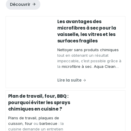
Découvrir
Les avantages des
microfibres à sec pour la
vaisselle, les vitres et les
surfaces fragiles
Nettoyer sans produits chimiques
tout en obtenant un résultat
impeccable, c’est possible grâce à
la
microfibre à sec
.
Aqua Clean
Concept
, spécialiste des produits
zéro déchet, vous présente ses
Lire la suite
chiffons microfibres de qualité
,
conçus pour
essuyer
,
faire briller
et
nettoyer
de
nombreuses
Plan de travail, four, BBQ :
surfaces
sans laisser de traces.
pourquoi éviter les sprays
chimiques en cuisine ?
Plans de travail
,
plaques de
cuisson
,
four
ou
barbecue
: la
cuisine demande un entretien