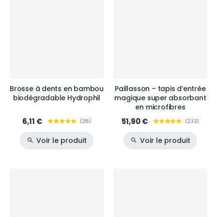
Brosse à dents en bambou
Paillasson – tapis d’entrée
biodégradable Hydrophil
magique super absorbant
en microfibres
6,11 €
51,90 €
(
38
)
(
233
)
Voir le produit
Voir le produit