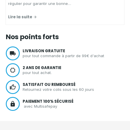
régulier pour garantir une bonne
hygiène.
Aqua Clean Concept
,
spécialiste des solutions
Lire la suite
d'entretien écologiques et zéro
déchet, vous présente les
avantages d'un spray nettoyant
Nos points forts
écologique
pour
nettoyer votre
cuisine
en toute sérénité.
LIVRAISON GRATUITE
pour tout commande à partir de 99€ d'achat
2 ANS DE GARANTIE
pour tout achat.
SATISFAIT OU REMBOURSÉ
Retournez votre colis sous les 60 jours
PAIEMENT 100% SÉCURISÉ
avec Multisafepay