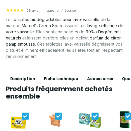
28 avis
1 question / réponse
Les
pastilles biodégradables pour lave-vaisselle
de la
marque
Marcel’s Green Soap
assurent un
lavage efficace de
votre vaisselle
. Elles sont composées de
99% d’ingrédients
naturels
et laissent derrière elles un délicat
parfum de citron-
pamplemousse
. Ces tablettes lave-vaisselle dégraissent vos
plats et éliminent efficacement les saletés tout en respectant
l’environnement.
Description
Fiche technique
Accessoires
Que
Produits fréquemment achetés
ensemble