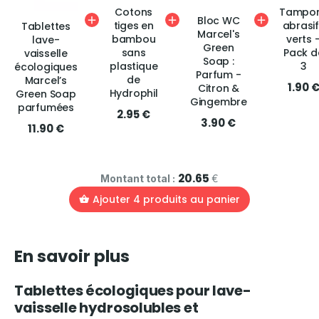
Cotons
Tampo
Bloc WC
tiges en
abrasi
Tablettes
Marcel's
bambou
verts 
lave-
Green
sans
Pack d
vaisselle
Soap :
plastique
3
écologiques
Parfum -
de
Marcel’s
1.90 
Citron &
Hydrophil
Green Soap
Gingembre
parfumées
2.95 €
3.90 €
11.90 €
20.65
Montant total :
€
Ajouter
4
produits au panier
En savoir plus
Tablettes écologiques pour lave-
vaisselle hydrosolubles et