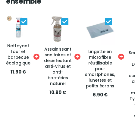
ensemble
Nettoyant
Assainissant
Lingette en
four et
Se
sanitaires et
microfibre
barbecue
désinfectant
réutilisable
écologique
D
anti-virus et
pour
11.90 €
anti-
smartphones,
co
bactéries
lunettes et
a
naturel
petits écrans
10.90 €
m
6.90 €
Ty