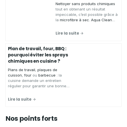
Nettoyer sans produits chimiques
tout en obtenant un résultat
impeccable, c’est possible grâce à
la
microfibre à sec
.
Aqua Clean
Concept
, spécialiste des produits
zéro déchet, vous présente ses
Lire la suite
chiffons microfibres de qualité
,
conçus pour
essuyer
,
faire briller
et
nettoyer
de
nombreuses
Plan de travail, four, BBQ :
surfaces
sans laisser de traces.
pourquoi éviter les sprays
chimiques en cuisine ?
Plans de travail
,
plaques de
cuisson
,
four
ou
barbecue
: la
cuisine demande un entretien
régulier pour garantir une bonne
hygiène.
Aqua Clean Concept
,
spécialiste des solutions
Lire la suite
d'entretien écologiques et zéro
déchet, vous présente les
avantages d'un spray nettoyant
Nos points forts
écologique
pour
nettoyer votre
cuisine
en toute sérénité.