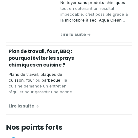
Nettoyer sans produits chimiques
tout en obtenant un résultat
impeccable, c’est possible grâce à
la
microfibre à sec
.
Aqua Clean
Concept
, spécialiste des produits
zéro déchet, vous présente ses
Lire la suite
chiffons microfibres de qualité
,
conçus pour
essuyer
,
faire briller
et
nettoyer
de
nombreuses
Plan de travail, four, BBQ :
surfaces
sans laisser de traces.
pourquoi éviter les sprays
chimiques en cuisine ?
Plans de travail
,
plaques de
cuisson
,
four
ou
barbecue
: la
cuisine demande un entretien
régulier pour garantir une bonne
hygiène.
Aqua Clean Concept
,
spécialiste des solutions
Lire la suite
d'entretien écologiques et zéro
déchet, vous présente les
avantages d'un spray nettoyant
Nos points forts
écologique
pour
nettoyer votre
cuisine
en toute sérénité.