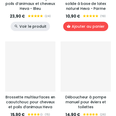
poils d’animaux et cheveux
solide à base de latex
Heva - Bleu
naturel Heva - Parme
23,90 €
10,90 €
(
24
)
(
19
)
Voir le produit
Ajouter au panier
Brossette multisurfaces en
Déboucheur à pompe
caoutchouc pour cheveux
manuel pour éviers et
et poils d’animaux Heva
toilettes
15,90 €
14,90 €
(
15
)
(
26
)