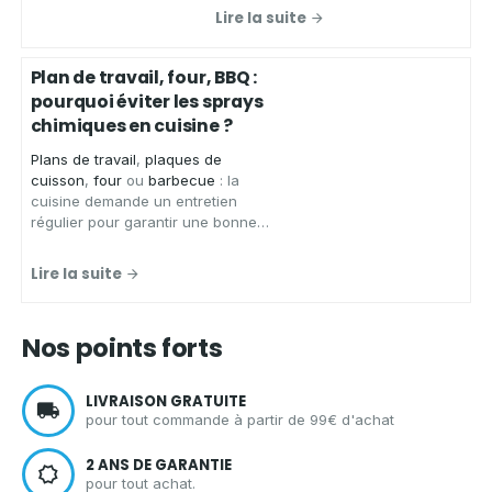
zéro déchet, vous présente ses
Lire la suite
chiffons microfibres de qualité
,
conçus pour
essuyer
,
faire briller
et
nettoyer
de
nombreuses
Plan de travail, four, BBQ :
surfaces
sans laisser de traces.
pourquoi éviter les sprays
chimiques en cuisine ?
Plans de travail
,
plaques de
cuisson
,
four
ou
barbecue
: la
cuisine demande un entretien
régulier pour garantir une bonne
hygiène.
Aqua Clean Concept
,
spécialiste des solutions
Lire la suite
d'entretien écologiques et zéro
déchet, vous présente les
avantages d'un spray nettoyant
Nos points forts
écologique
pour
nettoyer votre
cuisine
en toute sérénité.
LIVRAISON GRATUITE
pour tout commande à partir de 99€ d'achat
2 ANS DE GARANTIE
pour tout achat.