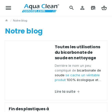
Notre blog
Notre blog
Toutes les utilisations
du bicarbonate de
soude en nettoyage
Derrière le nom un peu
compliqué de
bicarbonate de
soude
se cache un véritable
produit
100% écologique et
efficace contre la saleté
!
Aqua Clean Concept
vous en
Lire la suite
dit davantage.
Fin des plastiques à