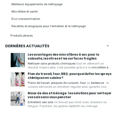
Meilleurs équipements de nettoyage
Microfibre et santé
Éco-consommation
Recettes écologiques pour l'entretien et le nettoyage
Produits phares
DERNIÈRES ACTUALITÉS
Les avantages des microfibres à sec pour la
vaisselle, les vitres et les surfaces fragiles
Nettoyer sans produits chimiques
tout en obtenant un
résultat impeccable, c’est possible grâce à la
microfibre à
sec
.
Aqua Clean Concept
, spécialiste des produits zéro
Plan de travail, four, BBQ : pourquoi éviter les sprays
déchet, vous présente ses
chiffons microfibres de qualité
,
chimiques en cuisine ?
conçus pour
essuyer
,
faire briller
et
nettoyer
de
nombreuses
Plans de travail
,
plaques de cuisson
,
four
ou
barbecue
: la
surfaces
sans laisser de traces.
cuisine demande un entretien régulier pour garantir une
bonne hygiène.
Aqua Clean Concept
, spécialiste des
Maux de dos et ménage : les solutions pour nettoyer
solutions d'entretien écologiques et zéro déchet, vous
vos sols sans vous pencher
présente les
avantages d'un spray nettoyant écologique
Entretenir ses sols
ne devrait pas rimer avec douleurs ou
pour
nettoyer votre cuisine
en toute sérénité.
fatigue. Pourtant, les gestes répétitifs du ménage
sollicitent souvent fortement le dos
. Pour rendre cette
tâche plus simple et plus confortable,
Aqua Clean Concept