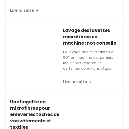
du secteur automobile. Ses
avantages ci-après.
Lire la suite
Lavage des lavettes
microfibres en
machine : nos conseils
Le lavage des microfibres à
90° en machine est permis,
mais sous réserve de
certaines conditions. Aqua
Clean Concept vous informe.
Lire la suite
Une lingette en
microfibres pour
enlever les taches de
vos vêtements et
textiles