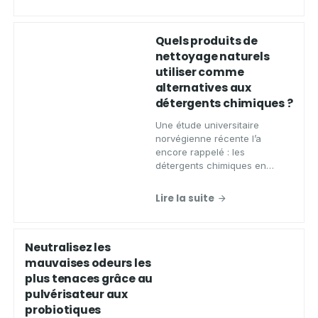
Quels produits de
nettoyage naturels
utiliser comme
alternatives aux
détergents chimiques ?
Une étude universitaire
norvégienne récente l’a
encore rappelé : les
détergents chimiques en
spray sont nocifs pour la
santé. Spécialiste en produits
Lire la suite
de nettoyage naturels et
écologiques, Aqua Clean C
Neutralisez les
mauvaises odeurs les
plus tenaces grâce au
pulvérisateur aux
probiotiques