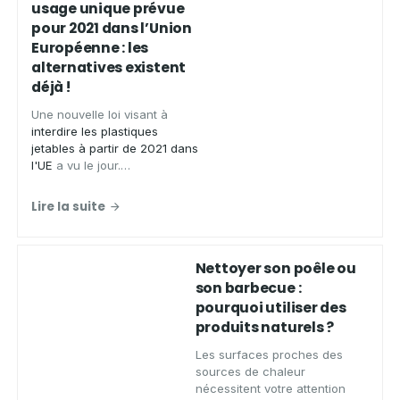
usage unique prévue
pour 2021 dans l’Union
Européenne : les
alternatives existent
déjà !
Une nouvelle loi visant à
interdire les plastiques
jetables à partir de 2021 dans
l'UE
a vu le jour.
Découvrez
les alternatives
zéro déchet à ces plastiques
Lire la suite
grâce à
Aqua Clean Concept
Nettoyer son poêle ou
son barbecue :
pourquoi utiliser des
produits naturels ?
Les surfaces proches des
sources de chaleur
nécessitent votre attention