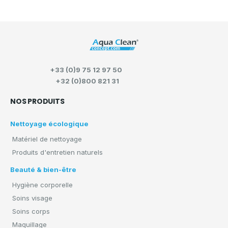
vous propose des
solutions ergonomiques et durables
,
comme le
mop avec seau essoreur
, idéales pour nettoyer
efficacement sans avoir à vous pencher.
+33 (0)9 75 12 97 50
+32 (0)800 821 31
NOS PRODUITS
Nettoyage écologique
Matériel de nettoyage
Produits d'entretien naturels
Beauté & bien-être
Hygiène corporelle
Soins visage
Soins corps
Maquillage