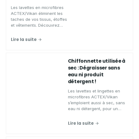
Les lavettes en microfibres
ACTEX/Vikan éliminent les
taches de vos tissus, étoffes
et vêtements. Découvrez
comment utiliser la microfibre.
Lire la suite
Chiffonnette utilisée à
sec : Dégraisser sans
eau ni produit
détergent !
Les lavettes et lingettes en
microfibres ACTEX/Vikan
s’emploient aussi à sec, sans
eau ni détergent, pour un
nettoyage optimal des
surfaces dures, vitres,
Lire la suite
lunettes et écrans.