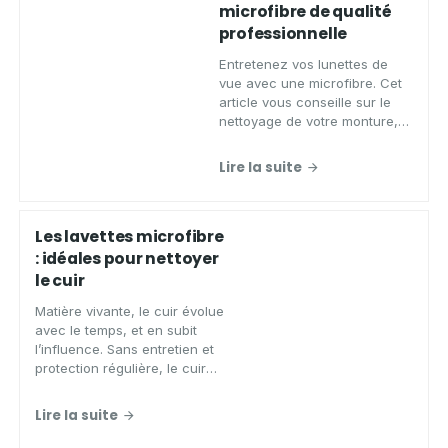
microfibre de qualité
professionnelle
Entretenez vos lunettes de
vue avec une microfibre. Cet
article vous conseille sur le
nettoyage de votre monture,
avec quelques astuces en
plus.
Lire la suite
Les lavettes microfibre
: idéales pour nettoyer
le cuir
Matière vivante, le cuir évolue
avec le temps, et en subit
l’influence. Sans entretien et
protection régulière, le cuir
s’abîme, s’assèche et
craquèle.
Lire la suite