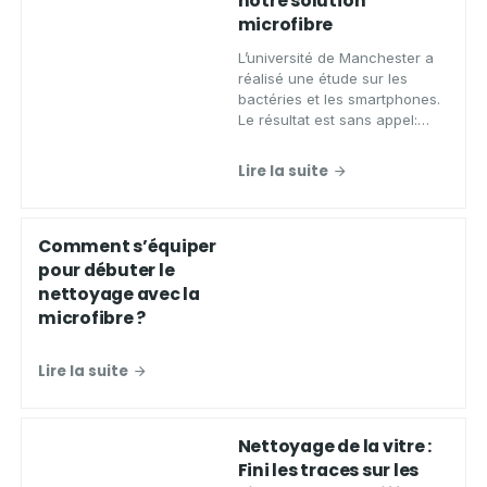
notre solution
microfibre
L’université de Manchester a
réalisé une étude sur les
bactéries et les smartphones.
Le résultat est sans appel:
7000 bactéries présentes soit
plus de 500 plus que sur un
Lire la suite
siège de toilette.
Comment s’équiper
pour débuter le
nettoyage avec la
microfibre ?
Lire la suite
Nettoyage de la vitre :
Fini les traces sur les