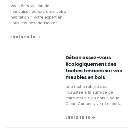
Vous êtes victime de
mauvaises odeurs dans votre
habitation ? Votre expert en
solutions désodorisantes
naturelles vous présente
l’alternative aux produits
Lire la suite
toxiques : les probiotiques. Cet
article vous
Débarrassez-vous
écologiquement des
taches tenaces sur vos
meubles en bois
Une tache rebelle s’est
incrustée à la surface de
votre meuble en bois ? Aqua
Clean Concept, votre expert
en nettoyage écologique, a la
solution pour vous en
Lire la suite
débarrasser. Découvrez-la
dans cet article