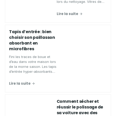
lors du nettoyage. Vitres de
poêles, inserts, fours, grille de
barbecue, pourquoi les
Lire la suite
nettoyer de façon écologique?
Tapis d’entrée : bien
choisir son paillasson
absorbant en
microfibres
Fini les traces de boue et
d’eau dans votre maison lors
de la morne saison. Les tapis
d’entrée hyper-absorbants
font des miracles. Voici
comment les choisir
Lire la suite
Comment sécher et
réussir le polissage de
sa voiture avec des