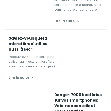
microfibre vous réalisez une
belle économie à l’achat. Mais
comment prolonger encore
plus sa durée de vie ?
Découvrez quelques conseils
Lire la suite
dans cet article.
Saviez-vous que la
microfibre s’utilise
aussi à sec ?
Découvrez nos conseils pour
utiliser au mieux la microfibre
à sec (sans eau ni détergent).
Lire la suite
Danger: 7000 bactéries
sur vos smartphones:
Voici nos conseils et