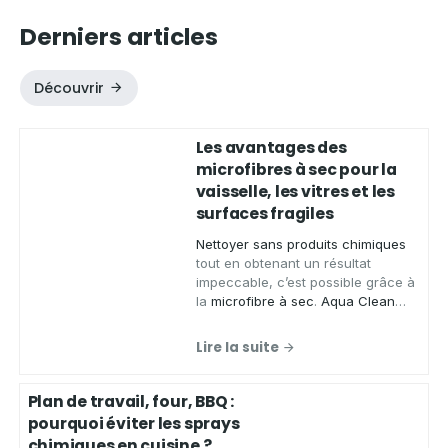
Derniers articles
Découvrir
Les avantages des
microfibres à sec pour la
vaisselle, les vitres et les
surfaces fragiles
Nettoyer sans produits chimiques
tout en obtenant un résultat
impeccable, c’est possible grâce à
la
microfibre à sec
.
Aqua Clean
Concept
, spécialiste des produits
zéro déchet, vous présente ses
Lire la suite
chiffons microfibres de qualité
,
conçus pour
essuyer
,
faire briller
et
nettoyer
de
nombreuses
Plan de travail, four, BBQ :
surfaces
sans laisser de traces.
pourquoi éviter les sprays
chimiques en cuisine ?