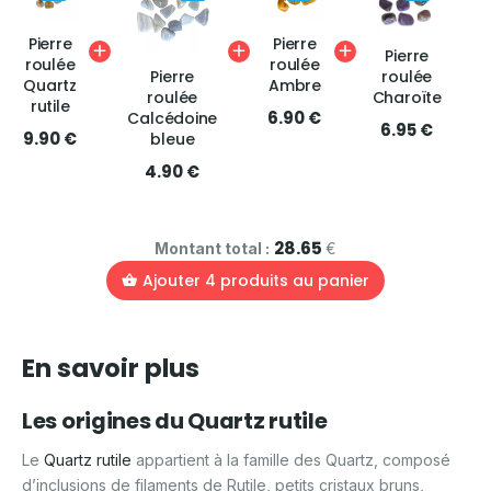
Pierre
Pierre
Pierre
roulée
roulée
Pierre
roulée
Quartz
Ambre
roulée
Charoïte
rutile
6.90 €
Calcédoine
6.95 €
9.90 €
bleue
4.90 €
28.65
Montant total :
€
Ajouter
4
produits au panier
En savoir plus
Les origines du Quartz rutile
Le
Quartz rutile
appartient à la famille des Quartz, composé
d’inclusions de filaments de Rutile, petits cristaux bruns,