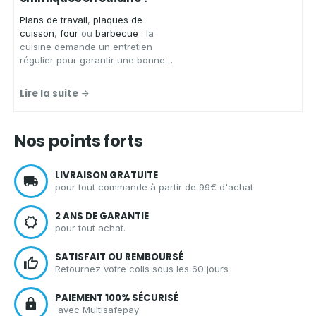
Plans de travail
,
plaques de
cuisson
,
four
ou
barbecue
: la
cuisine demande un entretien
régulier pour garantir une bonne
hygiène.
Aqua Clean Concept
,
spécialiste des solutions
Lire la suite
d'entretien écologiques et zéro
déchet, vous présente les
avantages d'un spray nettoyant
Nos points forts
écologique
pour
nettoyer votre
cuisine
en toute sérénité.
LIVRAISON GRATUITE
pour tout commande à partir de 99€ d'achat
2 ANS DE GARANTIE
pour tout achat.
SATISFAIT OU REMBOURSÉ
Retournez votre colis sous les 60 jours
PAIEMENT 100% SÉCURISÉ
avec Multisafepay