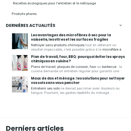
Recettes écologiques pour l'entretien et le nettoyage
Produits phares
DERNIÈRES ACTUALITÉS
Les avantages des microfibres à sec pour la
vaisselle, les vitres et les surfaces fragiles
Nettoyer sans produits chimiques
tout en obtenant un
résultat impeccable, c’est possible grâce à la
microfibre à
sec
.
Aqua Clean Concept
, spécialiste des produits zéro
Plan de travail, four, BBQ : pourquoi éviter les sprays
déchet, vous présente ses
chiffons microfibres de qualité
,
chimiques en cuisine ?
conçus pour
essuyer
,
faire briller
et
nettoyer
de
nombreuses
Plans de travail
,
plaques de cuisson
,
four
ou
barbecue
: la
surfaces
sans laisser de traces.
cuisine demande un entretien régulier pour garantir une
bonne hygiène.
Aqua Clean Concept
, spécialiste des
Maux de dos et ménage : les solutions pour nettoyer
solutions d'entretien écologiques et zéro déchet, vous
vos sols sans vous pencher
présente les
avantages d'un spray nettoyant écologique
Entretenir ses sols
ne devrait pas rimer avec douleurs ou
pour
nettoyer votre cuisine
en toute sérénité.
fatigue. Pourtant, les gestes répétitifs du ménage
sollicitent souvent fortement le dos
. Pour rendre cette
tâche plus simple et plus confortable,
Aqua Clean Concept
vous propose des
solutions ergonomiques et durables
,
comme le
mop avec seau essoreur
, idéales pour nettoyer
efficacement sans avoir à vous pencher.
Derniers articles