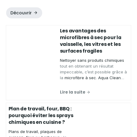
Découvrir
Les avantages des
microfibres à sec pour la
vaisselle, les vitres et les
surfaces fragiles
Nettoyer sans produits chimiques
tout en obtenant un résultat
impeccable, c’est possible grâce à
la
microfibre à sec
.
Aqua Clean
Concept
, spécialiste des produits
zéro déchet, vous présente ses
Lire la suite
chiffons microfibres de qualité
,
conçus pour
essuyer
,
faire briller
et
nettoyer
de
nombreuses
Plan de travail, four, BBQ :
surfaces
sans laisser de traces.
pourquoi éviter les sprays
chimiques en cuisine ?
Plans de travail
,
plaques de