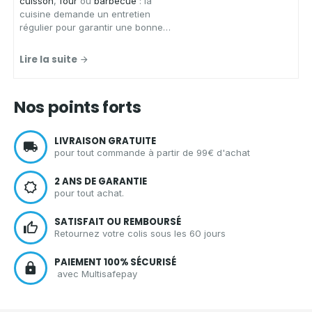
cuisson
,
four
ou
barbecue
: la
cuisine demande un entretien
régulier pour garantir une bonne
hygiène.
Aqua Clean Concept
,
spécialiste des solutions
Lire la suite
d'entretien écologiques et zéro
déchet, vous présente les
avantages d'un spray nettoyant
Nos points forts
écologique
pour
nettoyer votre
cuisine
en toute sérénité.
LIVRAISON GRATUITE
pour tout commande à partir de 99€ d'achat
2 ANS DE GARANTIE
pour tout achat.
SATISFAIT OU REMBOURSÉ
Retournez votre colis sous les 60 jours
PAIEMENT 100% SÉCURISÉ
avec Multisafepay