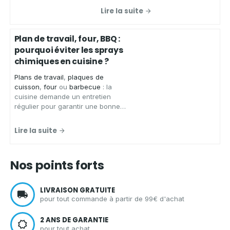
zéro déchet, vous présente ses
Lire la suite
chiffons microfibres de qualité
,
conçus pour
essuyer
,
faire briller
et
nettoyer
de
nombreuses
Plan de travail, four, BBQ :
surfaces
sans laisser de traces.
pourquoi éviter les sprays
chimiques en cuisine ?
Plans de travail
,
plaques de
cuisson
,
four
ou
barbecue
: la
cuisine demande un entretien
régulier pour garantir une bonne
hygiène.
Aqua Clean Concept
,
spécialiste des solutions
Lire la suite
d'entretien écologiques et zéro
déchet, vous présente les
avantages d'un spray nettoyant
Nos points forts
écologique
pour
nettoyer votre
cuisine
en toute sérénité.
LIVRAISON GRATUITE
pour tout commande à partir de 99€ d'achat
2 ANS DE GARANTIE
pour tout achat.