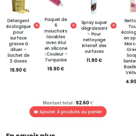
Paquet de
Détergent
Netto
Spray super
6
écologique
Tou
dégraissant
mouchoirs
pour
écolog
– Pour
lavables
surface
en sp
nettoyage
avec étui
grasse à
Marce
intensif des
en silicone
diluer –
Gre
surfaces
: Couleur -
Sachet de
Soap
Turquoise
11.90 €
3 doses
Sente
Basili
19.90 €
15.90 €
Véti
4.90
52.60
Montant total :
€
Ajouter
4
produits au panier