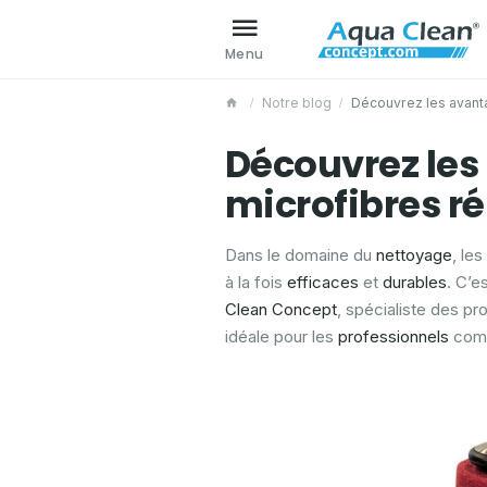
Menu
Notre blog
Découvrez les avanta
Découvrez les
microfibres ré
Dans le domaine du
nettoyage
, le
à la fois
efficaces
et
durables
. C’e
Clean Concept
, spécialiste des p
idéale pour les
professionnels
comm