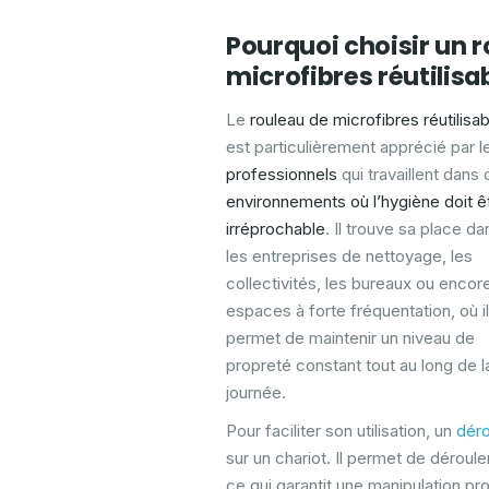
Pourquoi choisir un r
microfibres réutilisa
Le
rouleau de microfibres réutilisa
est particulièrement apprécié par l
professionnels
qui travaillent dans
environnements où l’hygiène doit ê
irréprochable
. Il trouve sa place da
les entreprises de nettoyage, les
collectivités, les bureaux ou encor
espaces à forte fréquentation, où il
permet de maintenir un niveau de
propreté constant tout au long de l
journée.
Pour faciliter son utilisation, un
déro
sur un chariot. Il permet de déroule
ce qui garantit une manipulation pro