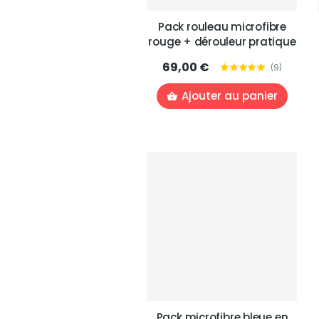
Pack rouleau microfibre
rouge + dérouleur pratique
69,00 €
(
9
)
Ajouter au panier
Pack microfibre bleue en