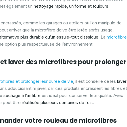
rmet également un
nettoyage rapide, uniforme et toujours
 encrassés, comme les garages ou ateliers où l’on manipule de
l peut arriver que la microfibre doive être jetée après usage.
alternative plus durable qu’un essuie-tout classique
. La
microfibre
 une option plus respectueuse de l’environnement.
t laver des microfibres pour prolonger
rofibres
et prolonger leur durée de vie
, il est conseillé de les
laver
sans adoucissant ni javel, car ces produits encrassent les fibres et
Le
séchage à l’air libre
est idéal pour conserver leur qualité. Avec
te peut être
réutilisée plusieurs centaines de fois
.
ander votre rouleau de microfibres