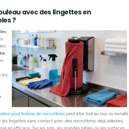
ouleau avec des lingettes en
bles ?
bles
es
 des
tre
ns
e les
a
uleur pour bobine de microfibres
peut être fixé au mur ou installé
r les lingettes sans contact avec des microfibres déjà utilisées,
pre et efficace. Sur les sols, les grandes tables ou les surfaces